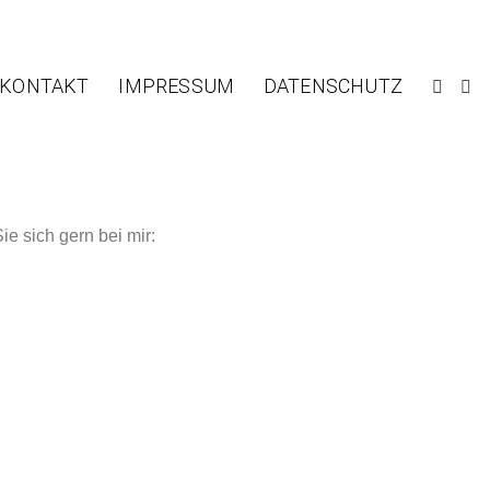
KONTAKT
IMPRESSUM
DATENSCHUTZ
F
I
A
N
C
S
E
T
B
A
O
G
O
R
K
A
e sich gern bei mir:
M