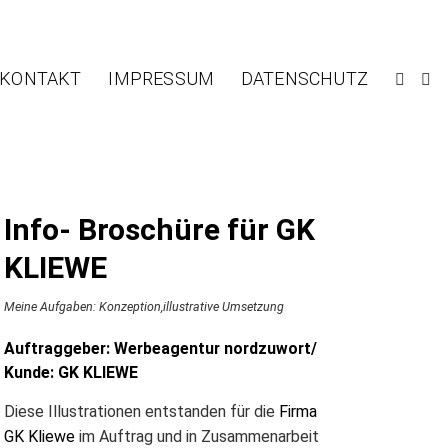
KONTAKT
IMPRESSUM
DATENSCHUTZ
F
I
A
N
C
S
E
T
B
A
O
G
O
R
K
A
Info- Broschüre für GK
M
KLIEWE
Meine Aufgaben: Konzeption,illustrative Umsetzung
Auftraggeber: Werbeagentur nordzuwort/
Kunde: GK KLIEWE
Diese Illustrationen entstanden für die
Firma
GK Kliewe
im Auftrag und in Zusammenarbeit