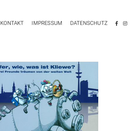
KONTAKT
IMPRESSUM
DATENSCHUTZ
F
I
A
N
C
S
E
T
B
A
O
G
O
R
K
A
M
Illustration
Startseite